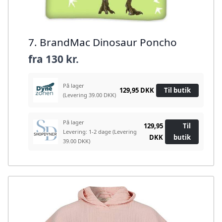
7. BrandMac Dinosaur Poncho
fra
130 kr.
På lager
129,95 DKK
Til butik
(Levering 39.00 DKK)
På lager
129,95
Til
Levering: 1-2 dage
(Levering
DKK
butik
39.00 DKK)