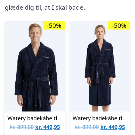
glæde dig til, at I skal bade.
-50%
-50%
Watery badekåbe til mænd – Mariana – Mørkeblå – Badeponcho
Watery badekåbe til kvinder – Mariana – Mørkeblå – Badeponcho
Den
Den
Den
De
kr.
899,00
kr.
449,95
kr.
899,00
kr.
449,95