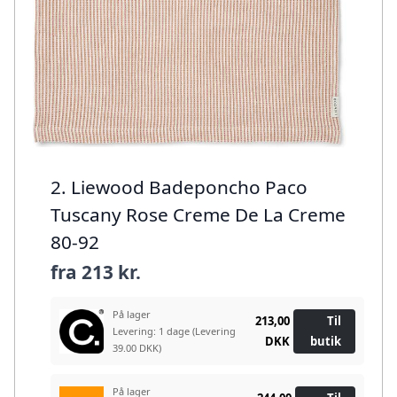
2. Liewood Badeponcho Paco
Tuscany Rose Creme De La Creme
80-92
fra
213 kr.
På lager
213,00
Til
Levering: 1 dage
(Levering
DKK
butik
39.00 DKK)
På lager