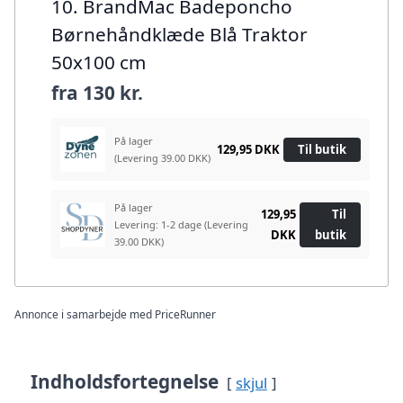
10. BrandMac Badeponcho
Børnehåndklæde Blå Traktor
50x100 cm
fra
130 kr.
På lager
129,95 DKK
Til butik
(Levering 39.00 DKK)
På lager
129,95
Til
Levering: 1-2 dage
(Levering
DKK
butik
39.00 DKK)
Annonce i samarbejde med PriceRunner
Indholdsfortegnelse
skjul