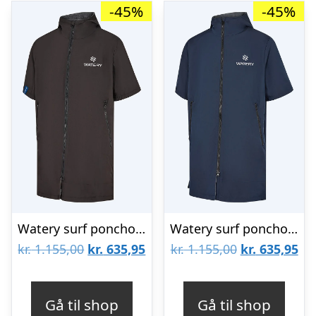
-45%
-45%
Watery surf poncho – Waterproof – Sort – Badeponcho
Watery surf poncho – Waterproof – Mørkeblå – Badeponcho
Den
Den
Den
De
kr.
1.155,00
kr.
635,95
kr.
1.155,00
kr.
635,95
oprindelige
aktuelle
oprindelige
akt
pris
pris
pris
pri
Gå til shop
Gå til shop
var:
er:
var:
er: