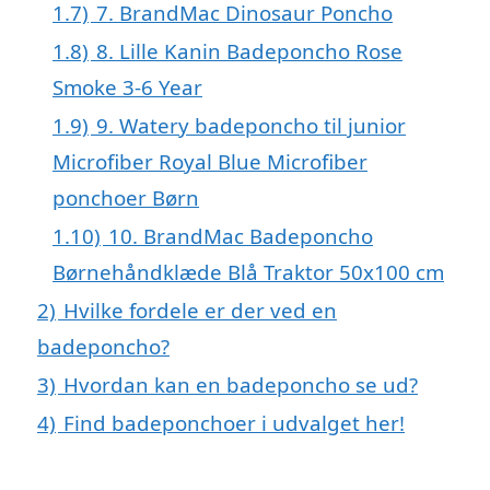
1.7)
7. BrandMac Dinosaur Poncho
1.8)
8. Lille Kanin Badeponcho Rose
Smoke 3-6 Year
1.9)
9. Watery badeponcho til junior
Microfiber Royal Blue Microfiber
ponchoer Børn
1.10)
10. BrandMac Badeponcho
Børnehåndklæde Blå Traktor 50x100 cm
2)
Hvilke fordele er der ved en
badeponcho?
3)
Hvordan kan en badeponcho se ud?
4)
Find badeponchoer i udvalget her!