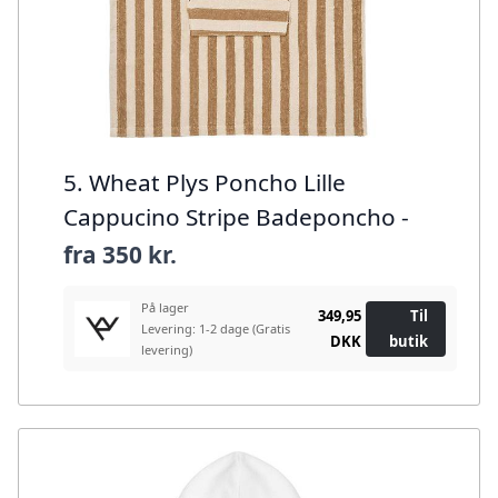
5. Wheat Plys Poncho Lille
Cappucino Stripe Badeponcho -
fra
350 kr.
På lager
349,95
Til
Levering: 1-2 dage
(Gratis
DKK
butik
levering)