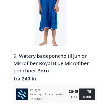
9. Watery badeponcho til junior
Microfiber Royal Blue Microfiber
ponchoer Børn
fra
240 kr.
På lager
239,95
Til
Levering: 1-2 dage
(Levering
DKK
butik
37.00 DKK)