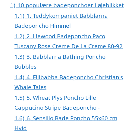
1)
10 populære badeponchoer i øjeblikket
1.1)
1. Teddykompaniet Babblarna
Badeponcho Himmel
1.2)
2. Liewood Badeponcho Paco
Tuscany Rose Creme De La Creme 80-92
1.3)
3. Babblarna Bathing Poncho
Bubbles
1.4)
4. Filibabba Badeponcho Christian's
Whale Tales
1.5)
5. Wheat Plys Poncho Lille
Cappucino Stripe Badeponcho -
1.6)
6. Sensillo Bade Poncho 55x60 cm
Hvid