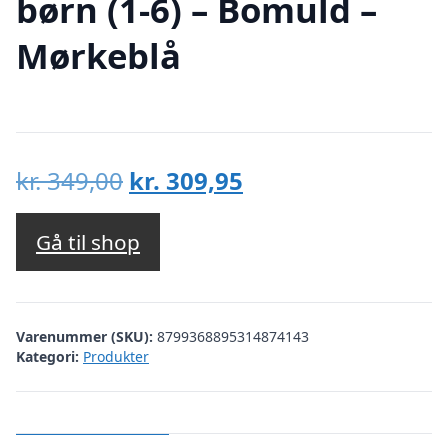
børn (1-6) – Bomuld –
Mørkeblå
Den
Den
kr.
349,00
kr.
309,95
oprindelige
aktuelle
pris
pris
Gå til shop
var:
er:
kr. 349,00.
kr. 309,95.
Varenummer (SKU):
8799368895314874143
Kategori:
Produkter