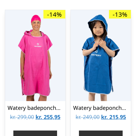
-14%
-13%
Watery badeponcho til voksne – Microfiber – Pink
Watery badeponcho til børn (1-6) – Microfiber – Royal Blue
Den
Den
Den
De
kr.
299,00
kr.
255,95
kr.
249,00
kr.
215,95
oprindelige
aktuelle
oprindelige
aktu
pris
pris
pris
pris