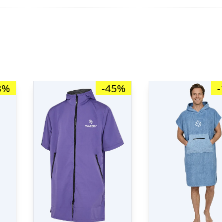
3%
-45%