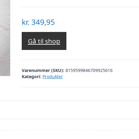
kr.
349,95
Gå til shop
Varenummer (SKU):
8159599846709925616
Kategori:
Produkter