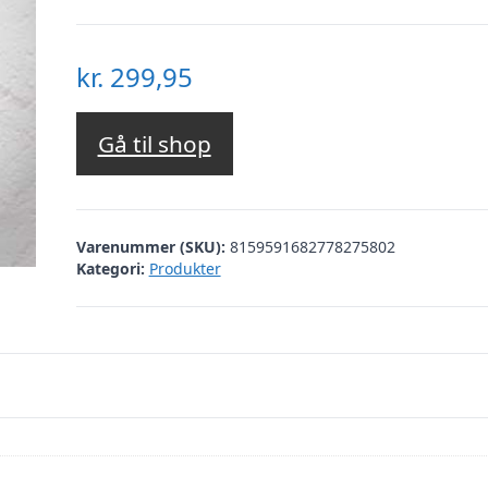
kr.
299,95
Gå til shop
Varenummer (SKU):
8159591682778275802
Kategori:
Produkter