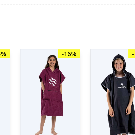
3%
-16%