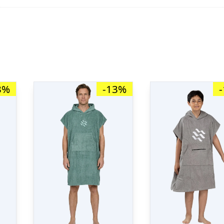
3%
-13%