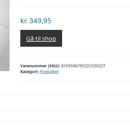
kr.
349,95
Gå til shop
Varenummer (SKU):
8159596795322330227
Kategori:
Produkter