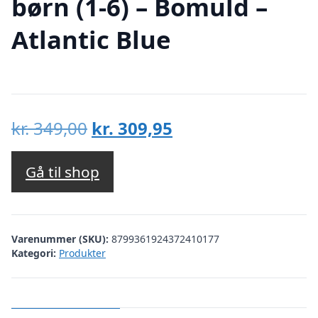
børn (1-6) – Bomuld –
Atlantic Blue
Den
Den
kr.
349,00
kr.
309,95
oprindelige
aktuelle
pris
pris
Gå til shop
var:
er:
kr. 349,00.
kr. 309,95.
Varenummer (SKU):
8799361924372410177
Kategori:
Produkter