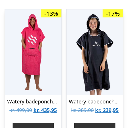
-13%
-17%
Watery badeponcho til voksne – Bomuld – Pink
Watery badeponcho til junior (6-15) – Microfiber – Sort
Den
Den
Den
De
kr.
499,00
kr.
435,95
kr.
289,00
kr.
239,95
oprindelige
aktuelle
oprindelige
aktu
pris
pris
pris
pris