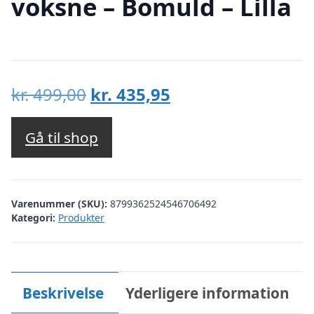
voksne – Bomuld – Lilla
Den
Den
kr.
499,00
kr.
435,95
oprindelige
aktuelle
pris
pris
Gå til shop
var:
er:
kr. 499,00.
kr. 435,95.
Varenummer (SKU):
8799362524546706492
Kategori:
Produkter
Beskrivelse
Yderligere information