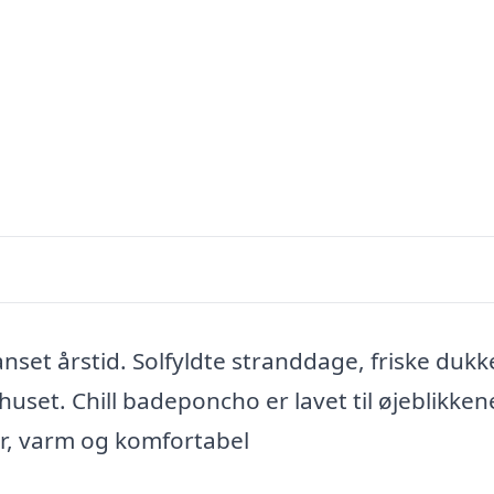
anset årstid. Solfyldte stranddage, friske dukk
uset. Chill badeponcho er lavet til øjeblikkene
tør, varm og komfortabel