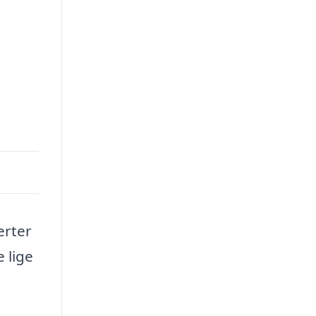
erter
 lige