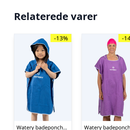
Relaterede varer
-13%
-1
Watery badeponcho til børn (1-6) – Microfiber – Royal Blue