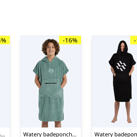
4%
-16%
Watery badeponcho til voksne – Microfiber – Lilla
Watery badeponcho til junior (6-15) – Bomuld – Forrest Green